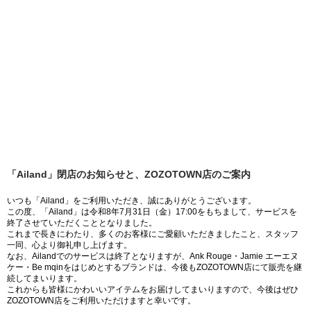
「Ailand」閉店のお知らせと、ZOZOTOWN店のご案内
いつも「Ailand」をご利用いただき、誠にありがとうございます。
この度、「Ailand」は令和8年7月31日（金）17:00をもちまして、サービスを
終了させていただくこととなりました。
これまで長きにわたり、多くのお客様にご愛顧いただきましたこと、スタッフ
一同、心より御礼申し上げます。
なお、Ailandでのサービスは終了となりますが、Ank Rouge・Jamie エーエヌ
ケー・Be mqinをはじめとするブランドは、今後もZOZOTOWN店にて販売を継
続してまいります。
これからも皆様にかわいいアイテムをお届けしてまいりますので、今後はぜひ
ZOZOTOWN店をご利用いただけますと幸いです。