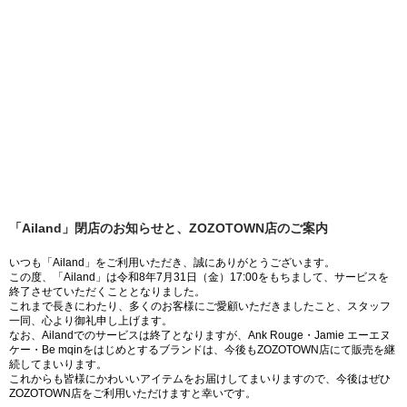
「Ailand」閉店のお知らせと、ZOZOTOWN店のご案内
いつも「Ailand」をご利用いただき、誠にありがとうございます。
この度、「Ailand」は令和8年7月31日（金）17:00をもちまして、サービスを
終了させていただくこととなりました。
これまで長きにわたり、多くのお客様にご愛顧いただきましたこと、スタッフ
一同、心より御礼申し上げます。
なお、Ailandでのサービスは終了となりますが、Ank Rouge・Jamie エーエヌ
ケー・Be mqinをはじめとするブランドは、今後もZOZOTOWN店にて販売を継
続してまいります。
これからも皆様にかわいいアイテムをお届けしてまいりますので、今後はぜひ
ZOZOTOWN店をご利用いただけますと幸いです。