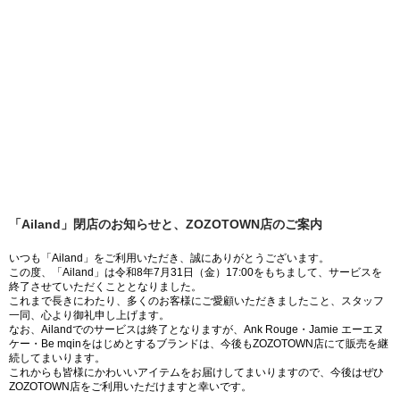
「Ailand」閉店のお知らせと、ZOZOTOWN店のご案内
いつも「Ailand」をご利用いただき、誠にありがとうございます。
この度、「Ailand」は令和8年7月31日（金）17:00をもちまして、サービスを
終了させていただくこととなりました。
これまで長きにわたり、多くのお客様にご愛顧いただきましたこと、スタッフ
一同、心より御礼申し上げます。
なお、Ailandでのサービスは終了となりますが、Ank Rouge・Jamie エーエヌ
ケー・Be mqinをはじめとするブランドは、今後もZOZOTOWN店にて販売を継
続してまいります。
これからも皆様にかわいいアイテムをお届けしてまいりますので、今後はぜひ
ZOZOTOWN店をご利用いただけますと幸いです。