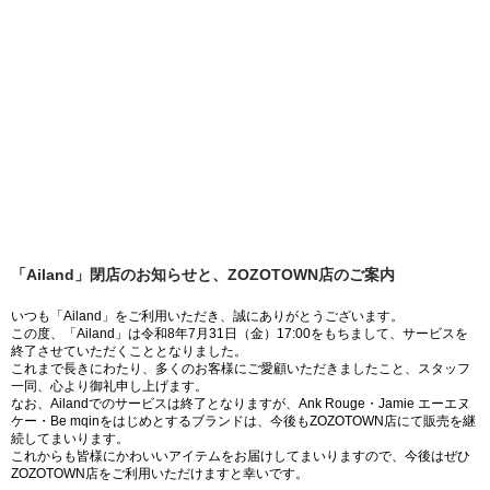
「Ailand」閉店のお知らせと、ZOZOTOWN店のご案内
いつも「Ailand」をご利用いただき、誠にありがとうございます。
この度、「Ailand」は令和8年7月31日（金）17:00をもちまして、サービスを
終了させていただくこととなりました。
これまで長きにわたり、多くのお客様にご愛顧いただきましたこと、スタッフ
一同、心より御礼申し上げます。
なお、Ailandでのサービスは終了となりますが、Ank Rouge・Jamie エーエヌ
ケー・Be mqinをはじめとするブランドは、今後もZOZOTOWN店にて販売を継
続してまいります。
これからも皆様にかわいいアイテムをお届けしてまいりますので、今後はぜひ
ZOZOTOWN店をご利用いただけますと幸いです。