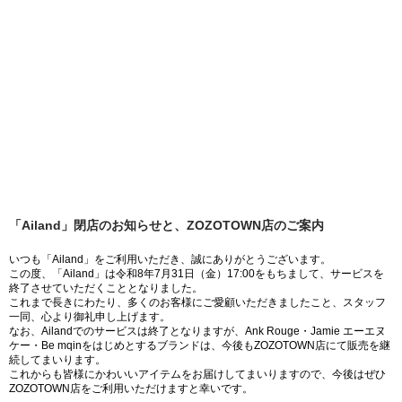
「Ailand」閉店のお知らせと、ZOZOTOWN店のご案内
いつも「Ailand」をご利用いただき、誠にありがとうございます。
この度、「Ailand」は令和8年7月31日（金）17:00をもちまして、サービスを
終了させていただくこととなりました。
これまで長きにわたり、多くのお客様にご愛顧いただきましたこと、スタッフ
一同、心より御礼申し上げます。
なお、Ailandでのサービスは終了となりますが、Ank Rouge・Jamie エーエヌ
ケー・Be mqinをはじめとするブランドは、今後もZOZOTOWN店にて販売を継
続してまいります。
これからも皆様にかわいいアイテムをお届けしてまいりますので、今後はぜひ
ZOZOTOWN店をご利用いただけますと幸いです。