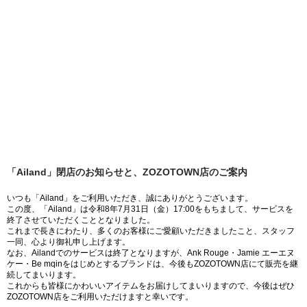
「Ailand」閉店のお知らせと、ZOZOTOWN店のご案内
いつも「Ailand」をご利用いただき、誠にありがとうございます。
この度、「Ailand」は令和8年7月31日（金）17:00をもちまして、サービスを
終了させていただくこととなりました。
これまで長きにわたり、多くのお客様にご愛顧いただきましたこと、スタッフ
一同、心より御礼申し上げます。
なお、Ailandでのサービスは終了となりますが、Ank Rouge・Jamie エーエヌ
ケー・Be mqinをはじめとするブランドは、今後もZOZOTOWN店にて販売を継
続してまいります。
これからも皆様にかわいいアイテムをお届けしてまいりますので、今後はぜひ
ZOZOTOWN店をご利用いただけますと幸いです。