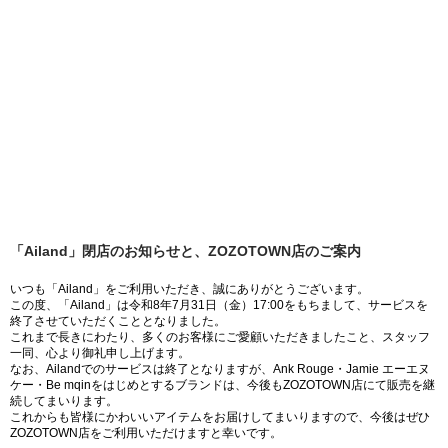
「Ailand」閉店のお知らせと、ZOZOTOWN店のご案内
いつも「Ailand」をご利用いただき、誠にありがとうございます。
この度、「Ailand」は令和8年7月31日（金）17:00をもちまして、サービスを
終了させていただくこととなりました。
これまで長きにわたり、多くのお客様にご愛顧いただきましたこと、スタッフ
一同、心より御礼申し上げます。
なお、Ailandでのサービスは終了となりますが、Ank Rouge・Jamie エーエヌ
ケー・Be mqinをはじめとするブランドは、今後もZOZOTOWN店にて販売を継
続してまいります。
これからも皆様にかわいいアイテムをお届けしてまいりますので、今後はぜひ
ZOZOTOWN店をご利用いただけますと幸いです。