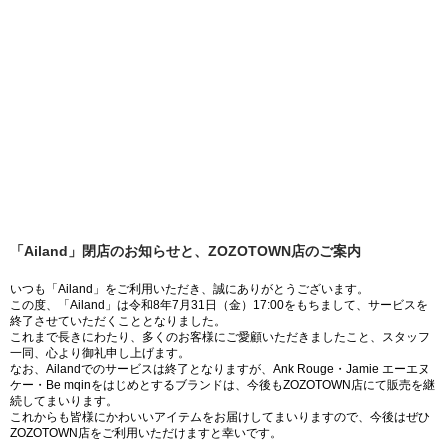
「Ailand」閉店のお知らせと、ZOZOTOWN店のご案内
いつも「Ailand」をご利用いただき、誠にありがとうございます。
この度、「Ailand」は令和8年7月31日（金）17:00をもちまして、サービスを
終了させていただくこととなりました。
これまで長きにわたり、多くのお客様にご愛顧いただきましたこと、スタッフ
一同、心より御礼申し上げます。
なお、Ailandでのサービスは終了となりますが、Ank Rouge・Jamie エーエヌ
ケー・Be mqinをはじめとするブランドは、今後もZOZOTOWN店にて販売を継
続してまいります。
これからも皆様にかわいいアイテムをお届けしてまいりますので、今後はぜひ
ZOZOTOWN店をご利用いただけますと幸いです。