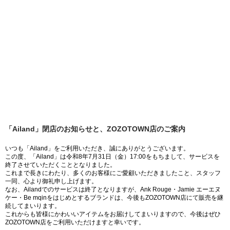
「Ailand」閉店のお知らせと、ZOZOTOWN店のご案内
いつも「Ailand」をご利用いただき、誠にありがとうございます。
この度、「Ailand」は令和8年7月31日（金）17:00をもちまして、サービスを
終了させていただくこととなりました。
これまで長きにわたり、多くのお客様にご愛顧いただきましたこと、スタッフ
一同、心より御礼申し上げます。
なお、Ailandでのサービスは終了となりますが、Ank Rouge・Jamie エーエヌ
ケー・Be mqinをはじめとするブランドは、今後もZOZOTOWN店にて販売を継
続してまいります。
これからも皆様にかわいいアイテムをお届けしてまいりますので、今後はぜひ
ZOZOTOWN店をご利用いただけますと幸いです。