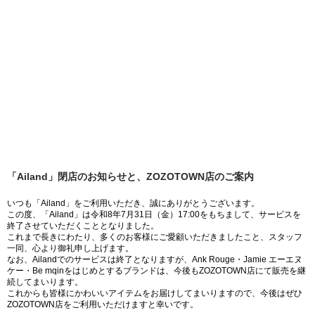
「Ailand」閉店のお知らせと、ZOZOTOWN店のご案内
いつも「Ailand」をご利用いただき、誠にありがとうございます。
この度、「Ailand」は令和8年7月31日（金）17:00をもちまして、サービスを
終了させていただくこととなりました。
これまで長きにわたり、多くのお客様にご愛顧いただきましたこと、スタッフ
一同、心より御礼申し上げます。
なお、Ailandでのサービスは終了となりますが、Ank Rouge・Jamie エーエヌ
ケー・Be mqinをはじめとするブランドは、今後もZOZOTOWN店にて販売を継
続してまいります。
これからも皆様にかわいいアイテムをお届けしてまいりますので、今後はぜひ
ZOZOTOWN店をご利用いただけますと幸いです。