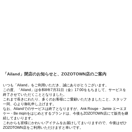
「Ailand」閉店のお知らせと、ZOZOTOWN店のご案内
いつも「Ailand」をご利用いただき、誠にありがとうございます。
この度、「Ailand」は令和8年7月31日（金）17:00をもちまして、サービスを
終了させていただくこととなりました。
これまで長きにわたり、多くのお客様にご愛顧いただきましたこと、スタッフ
一同、心より御礼申し上げます。
なお、Ailandでのサービスは終了となりますが、Ank Rouge・Jamie エーエヌ
ケー・Be mqinをはじめとするブランドは、今後もZOZOTOWN店にて販売を継
続してまいります。
これからも皆様にかわいいアイテムをお届けしてまいりますので、今後はぜひ
ZOZOTOWN店をご利用いただけますと幸いです。