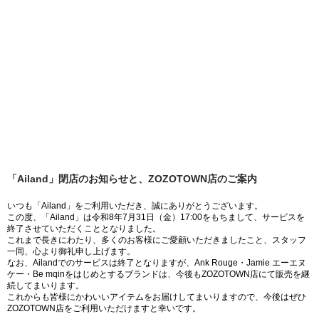
「Ailand」閉店のお知らせと、ZOZOTOWN店のご案内
いつも「Ailand」をご利用いただき、誠にありがとうございます。
この度、「Ailand」は令和8年7月31日（金）17:00をもちまして、サービスを
終了させていただくこととなりました。
これまで長きにわたり、多くのお客様にご愛顧いただきましたこと、スタッフ
一同、心より御礼申し上げます。
なお、Ailandでのサービスは終了となりますが、Ank Rouge・Jamie エーエヌ
ケー・Be mqinをはじめとするブランドは、今後もZOZOTOWN店にて販売を継
続してまいります。
これからも皆様にかわいいアイテムをお届けしてまいりますので、今後はぜひ
ZOZOTOWN店をご利用いただけますと幸いです。