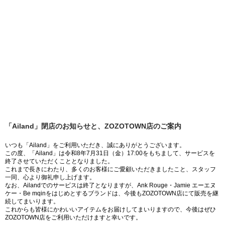
「Ailand」閉店のお知らせと、ZOZOTOWN店のご案内
いつも「Ailand」をご利用いただき、誠にありがとうございます。
この度、「Ailand」は令和8年7月31日（金）17:00をもちまして、サービスを
終了させていただくこととなりました。
これまで長きにわたり、多くのお客様にご愛顧いただきましたこと、スタッフ
一同、心より御礼申し上げます。
なお、Ailandでのサービスは終了となりますが、Ank Rouge・Jamie エーエヌ
ケー・Be mqinをはじめとするブランドは、今後もZOZOTOWN店にて販売を継
続してまいります。
これからも皆様にかわいいアイテムをお届けしてまいりますので、今後はぜひ
ZOZOTOWN店をご利用いただけますと幸いです。