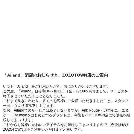
「Ailand」閉店のお知らせと、ZOZOTOWN店のご案内
いつも「Ailand」をご利用いただき、誠にありがとうございます。
この度、「Ailand」は令和8年7月31日（金）17:00をもちまして、サービスを
終了させていただくこととなりました。
これまで長きにわたり、多くのお客様にご愛顧いただきましたこと、スタッフ
一同、心より御礼申し上げます。
なお、Ailandでのサービスは終了となりますが、Ank Rouge・Jamie エーエヌ
ケー・Be mqinをはじめとするブランドは、今後もZOZOTOWN店にて販売を継
続してまいります。
これからも皆様にかわいいアイテムをお届けしてまいりますので、今後はぜひ
ZOZOTOWN店をご利用いただけますと幸いです。