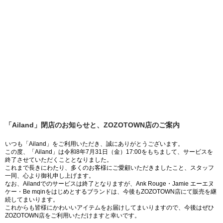
「Ailand」閉店のお知らせと、ZOZOTOWN店のご案内
いつも「Ailand」をご利用いただき、誠にありがとうございます。
この度、「Ailand」は令和8年7月31日（金）17:00をもちまして、サービスを
終了させていただくこととなりました。
これまで長きにわたり、多くのお客様にご愛顧いただきましたこと、スタッフ
一同、心より御礼申し上げます。
なお、Ailandでのサービスは終了となりますが、Ank Rouge・Jamie エーエヌ
ケー・Be mqinをはじめとするブランドは、今後もZOZOTOWN店にて販売を継
続してまいります。
これからも皆様にかわいいアイテムをお届けしてまいりますので、今後はぜひ
ZOZOTOWN店をご利用いただけますと幸いです。