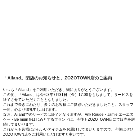
「Ailand」閉店のお知らせと、ZOZOTOWN店のご案内
いつも「Ailand」をご利用いただき、誠にありがとうございます。
この度、「Ailand」は令和8年7月31日（金）17:00をもちまして、サービスを
終了させていただくこととなりました。
これまで長きにわたり、多くのお客様にご愛顧いただきましたこと、スタッフ
一同、心より御礼申し上げます。
なお、Ailandでのサービスは終了となりますが、Ank Rouge・Jamie エーエヌ
ケー・Be mqinをはじめとするブランドは、今後もZOZOTOWN店にて販売を継
続してまいります。
これからも皆様にかわいいアイテムをお届けしてまいりますので、今後はぜひ
ZOZOTOWN店をご利用いただけますと幸いです。