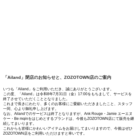
「Ailand」閉店のお知らせと、ZOZOTOWN店のご案内
いつも「Ailand」をご利用いただき、誠にありがとうございます。
この度、「Ailand」は令和8年7月31日（金）17:00をもちまして、サービスを
終了させていただくこととなりました。
これまで長きにわたり、多くのお客様にご愛顧いただきましたこと、スタッフ
一同、心より御礼申し上げます。
なお、Ailandでのサービスは終了となりますが、Ank Rouge・Jamie エーエヌ
ケー・Be mqinをはじめとするブランドは、今後もZOZOTOWN店にて販売を継
続してまいります。
これからも皆様にかわいいアイテムをお届けしてまいりますので、今後はぜひ
ZOZOTOWN店をご利用いただけますと幸いです。