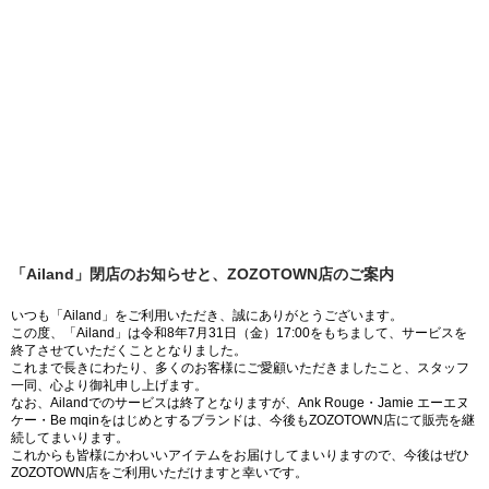
「Ailand」閉店のお知らせと、ZOZOTOWN店のご案内
いつも「Ailand」をご利用いただき、誠にありがとうございます。
この度、「Ailand」は令和8年7月31日（金）17:00をもちまして、サービスを
終了させていただくこととなりました。
これまで長きにわたり、多くのお客様にご愛顧いただきましたこと、スタッフ
一同、心より御礼申し上げます。
なお、Ailandでのサービスは終了となりますが、Ank Rouge・Jamie エーエヌ
ケー・Be mqinをはじめとするブランドは、今後もZOZOTOWN店にて販売を継
続してまいります。
これからも皆様にかわいいアイテムをお届けしてまいりますので、今後はぜひ
ZOZOTOWN店をご利用いただけますと幸いです。