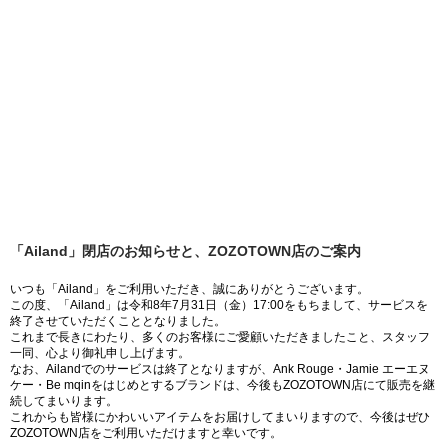
「Ailand」閉店のお知らせと、ZOZOTOWN店のご案内
いつも「Ailand」をご利用いただき、誠にありがとうございます。
この度、「Ailand」は令和8年7月31日（金）17:00をもちまして、サービスを
終了させていただくこととなりました。
これまで長きにわたり、多くのお客様にご愛顧いただきましたこと、スタッフ
一同、心より御礼申し上げます。
なお、Ailandでのサービスは終了となりますが、Ank Rouge・Jamie エーエヌ
ケー・Be mqinをはじめとするブランドは、今後もZOZOTOWN店にて販売を継
続してまいります。
これからも皆様にかわいいアイテムをお届けしてまいりますので、今後はぜひ
ZOZOTOWN店をご利用いただけますと幸いです。