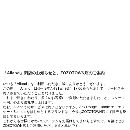
「Ailand」閉店のお知らせと、ZOZOTOWN店のご案内
いつも「Ailand」をご利用いただき、誠にありがとうございます。
この度、「Ailand」は令和8年7月31日（金）17:00をもちまして、サービスを
終了させていただくこととなりました。
これまで長きにわたり、多くのお客様にご愛顧いただきましたこと、スタッフ
一同、心より御礼申し上げます。
なお、Ailandでのサービスは終了となりますが、Ank Rouge・Jamie エーエヌ
ケー・Be mqinをはじめとするブランドは、今後もZOZOTOWN店にて販売を継
続してまいります。
これからも皆様にかわいいアイテムをお届けしてまいりますので、今後はぜひ
ZOZOTOWN店をご利用いただけますと幸いです。