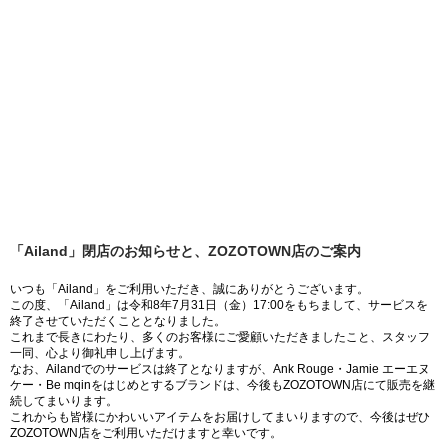
「Ailand」閉店のお知らせと、ZOZOTOWN店のご案内
いつも「Ailand」をご利用いただき、誠にありがとうございます。
この度、「Ailand」は令和8年7月31日（金）17:00をもちまして、サービスを
終了させていただくこととなりました。
これまで長きにわたり、多くのお客様にご愛顧いただきましたこと、スタッフ
一同、心より御礼申し上げます。
なお、Ailandでのサービスは終了となりますが、Ank Rouge・Jamie エーエヌ
ケー・Be mqinをはじめとするブランドは、今後もZOZOTOWN店にて販売を継
続してまいります。
これからも皆様にかわいいアイテムをお届けしてまいりますので、今後はぜひ
ZOZOTOWN店をご利用いただけますと幸いです。