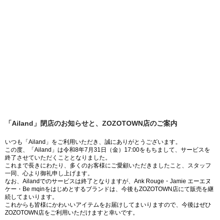
「Ailand」閉店のお知らせと、ZOZOTOWN店のご案内
いつも「Ailand」をご利用いただき、誠にありがとうございます。
この度、「Ailand」は令和8年7月31日（金）17:00をもちまして、サービスを
終了させていただくこととなりました。
これまで長きにわたり、多くのお客様にご愛顧いただきましたこと、スタッフ
一同、心より御礼申し上げます。
なお、Ailandでのサービスは終了となりますが、Ank Rouge・Jamie エーエヌ
ケー・Be mqinをはじめとするブランドは、今後もZOZOTOWN店にて販売を継
続してまいります。
これからも皆様にかわいいアイテムをお届けしてまいりますので、今後はぜひ
ZOZOTOWN店をご利用いただけますと幸いです。