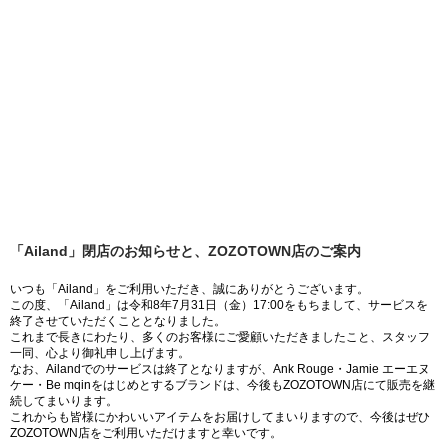
「Ailand」閉店のお知らせと、ZOZOTOWN店のご案内
いつも「Ailand」をご利用いただき、誠にありがとうございます。
この度、「Ailand」は令和8年7月31日（金）17:00をもちまして、サービスを
終了させていただくこととなりました。
これまで長きにわたり、多くのお客様にご愛顧いただきましたこと、スタッフ
一同、心より御礼申し上げます。
なお、Ailandでのサービスは終了となりますが、Ank Rouge・Jamie エーエヌ
ケー・Be mqinをはじめとするブランドは、今後もZOZOTOWN店にて販売を継
続してまいります。
これからも皆様にかわいいアイテムをお届けしてまいりますので、今後はぜひ
ZOZOTOWN店をご利用いただけますと幸いです。