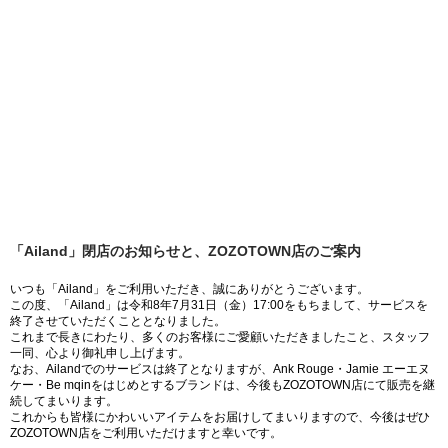
「Ailand」閉店のお知らせと、ZOZOTOWN店のご案内
いつも「Ailand」をご利用いただき、誠にありがとうございます。
この度、「Ailand」は令和8年7月31日（金）17:00をもちまして、サービスを
終了させていただくこととなりました。
これまで長きにわたり、多くのお客様にご愛顧いただきましたこと、スタッフ
一同、心より御礼申し上げます。
なお、Ailandでのサービスは終了となりますが、Ank Rouge・Jamie エーエヌ
ケー・Be mqinをはじめとするブランドは、今後もZOZOTOWN店にて販売を継
続してまいります。
これからも皆様にかわいいアイテムをお届けしてまいりますので、今後はぜひ
ZOZOTOWN店をご利用いただけますと幸いです。