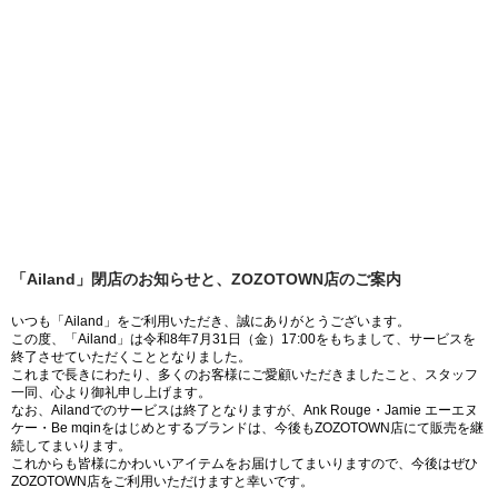
「Ailand」閉店のお知らせと、ZOZOTOWN店のご案内
いつも「Ailand」をご利用いただき、誠にありがとうございます。
この度、「Ailand」は令和8年7月31日（金）17:00をもちまして、サービスを
終了させていただくこととなりました。
これまで長きにわたり、多くのお客様にご愛顧いただきましたこと、スタッフ
一同、心より御礼申し上げます。
なお、Ailandでのサービスは終了となりますが、Ank Rouge・Jamie エーエヌ
ケー・Be mqinをはじめとするブランドは、今後もZOZOTOWN店にて販売を継
続してまいります。
これからも皆様にかわいいアイテムをお届けしてまいりますので、今後はぜひ
ZOZOTOWN店をご利用いただけますと幸いです。