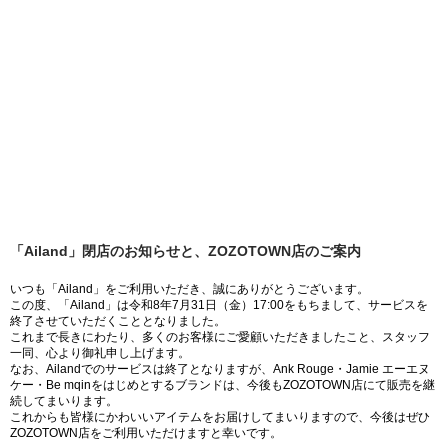
「Ailand」閉店のお知らせと、ZOZOTOWN店のご案内
いつも「Ailand」をご利用いただき、誠にありがとうございます。
この度、「Ailand」は令和8年7月31日（金）17:00をもちまして、サービスを
終了させていただくこととなりました。
これまで長きにわたり、多くのお客様にご愛顧いただきましたこと、スタッフ
一同、心より御礼申し上げます。
なお、Ailandでのサービスは終了となりますが、Ank Rouge・Jamie エーエヌ
ケー・Be mqinをはじめとするブランドは、今後もZOZOTOWN店にて販売を継
続してまいります。
これからも皆様にかわいいアイテムをお届けしてまいりますので、今後はぜひ
ZOZOTOWN店をご利用いただけますと幸いです。