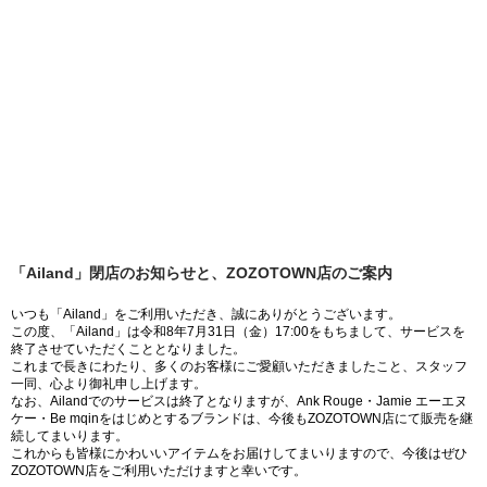
「Ailand」閉店のお知らせと、ZOZOTOWN店のご案内
いつも「Ailand」をご利用いただき、誠にありがとうございます。
この度、「Ailand」は令和8年7月31日（金）17:00をもちまして、サービスを
終了させていただくこととなりました。
これまで長きにわたり、多くのお客様にご愛顧いただきましたこと、スタッフ
一同、心より御礼申し上げます。
なお、Ailandでのサービスは終了となりますが、Ank Rouge・Jamie エーエヌ
ケー・Be mqinをはじめとするブランドは、今後もZOZOTOWN店にて販売を継
続してまいります。
これからも皆様にかわいいアイテムをお届けしてまいりますので、今後はぜひ
ZOZOTOWN店をご利用いただけますと幸いです。