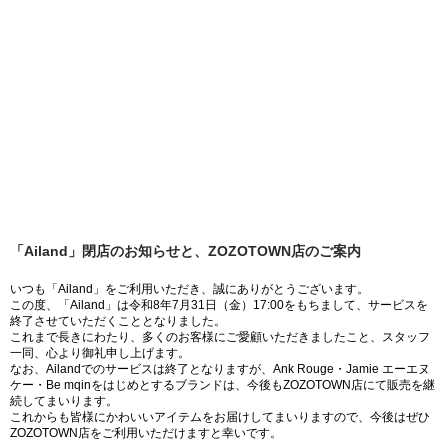
「Ailand」閉店のお知らせと、ZOZOTOWN店のご案内
いつも「Ailand」をご利用いただき、誠にありがとうございます。
この度、「Ailand」は令和8年7月31日（金）17:00をもちまして、サービスを
終了させていただくこととなりました。
これまで長きにわたり、多くのお客様にご愛顧いただきましたこと、スタッフ
一同、心より御礼申し上げます。
なお、Ailandでのサービスは終了となりますが、Ank Rouge・Jamie エーエヌ
ケー・Be mqinをはじめとするブランドは、今後もZOZOTOWN店にて販売を継
続してまいります。
これからも皆様にかわいいアイテムをお届けしてまいりますので、今後はぜひ
ZOZOTOWN店をご利用いただけますと幸いです。