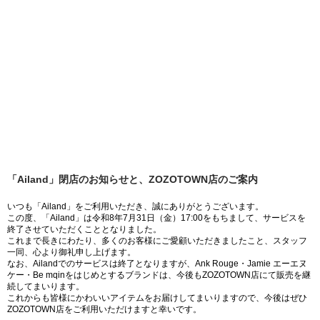
「Ailand」閉店のお知らせと、ZOZOTOWN店のご案内
いつも「Ailand」をご利用いただき、誠にありがとうございます。
この度、「Ailand」は令和8年7月31日（金）17:00をもちまして、サービスを
終了させていただくこととなりました。
これまで長きにわたり、多くのお客様にご愛顧いただきましたこと、スタッフ
一同、心より御礼申し上げます。
なお、Ailandでのサービスは終了となりますが、Ank Rouge・Jamie エーエヌ
ケー・Be mqinをはじめとするブランドは、今後もZOZOTOWN店にて販売を継
続してまいります。
これからも皆様にかわいいアイテムをお届けしてまいりますので、今後はぜひ
ZOZOTOWN店をご利用いただけますと幸いです。