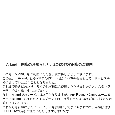
「Ailand」閉店のお知らせと、ZOZOTOWN店のご案内
いつも「Ailand」をご利用いただき、誠にありがとうございます。
この度、「Ailand」は令和8年7月31日（金）17:00をもちまして、サービスを
終了させていただくこととなりました。
これまで長きにわたり、多くのお客様にご愛顧いただきましたこと、スタッフ
一同、心より御礼申し上げます。
なお、Ailandでのサービスは終了となりますが、Ank Rouge・Jamie エーエヌ
ケー・Be mqinをはじめとするブランドは、今後もZOZOTOWN店にて販売を継
続してまいります。
これからも皆様にかわいいアイテムをお届けしてまいりますので、今後はぜひ
ZOZOTOWN店をご利用いただけますと幸いです。