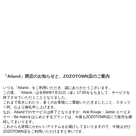
「Ailand」閉店のお知らせと、ZOZOTOWN店のご案内
いつも「Ailand」をご利用いただき、誠にありがとうございます。
この度、「Ailand」は令和8年7月31日（金）17:00をもちまして、サービスを
終了させていただくこととなりました。
これまで長きにわたり、多くのお客様にご愛顧いただきましたこと、スタッフ
一同、心より御礼申し上げます。
なお、Ailandでのサービスは終了となりますが、Ank Rouge・Jamie エーエヌ
ケー・Be mqinをはじめとするブランドは、今後もZOZOTOWN店にて販売を継
続してまいります。
これからも皆様にかわいいアイテムをお届けしてまいりますので、今後はぜひ
ZOZOTOWN店をご利用いただけますと幸いです。