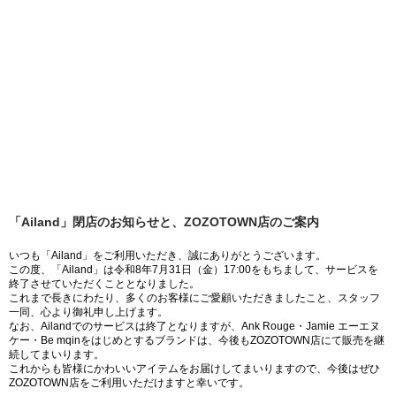
「Ailand」閉店のお知らせと、ZOZOTOWN店のご案内
いつも「Ailand」をご利用いただき、誠にありがとうございます。
この度、「Ailand」は令和8年7月31日（金）17:00をもちまして、サービスを
終了させていただくこととなりました。
これまで長きにわたり、多くのお客様にご愛顧いただきましたこと、スタッフ
一同、心より御礼申し上げます。
なお、Ailandでのサービスは終了となりますが、Ank Rouge・Jamie エーエヌ
ケー・Be mqinをはじめとするブランドは、今後もZOZOTOWN店にて販売を継
続してまいります。
これからも皆様にかわいいアイテムをお届けしてまいりますので、今後はぜひ
ZOZOTOWN店をご利用いただけますと幸いです。