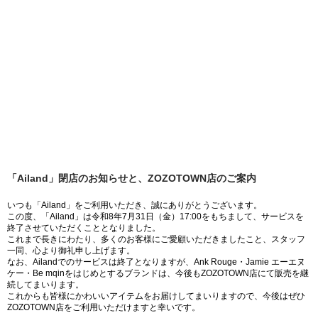
「Ailand」閉店のお知らせと、ZOZOTOWN店のご案内
いつも「Ailand」をご利用いただき、誠にありがとうございます。
この度、「Ailand」は令和8年7月31日（金）17:00をもちまして、サービスを
終了させていただくこととなりました。
これまで長きにわたり、多くのお客様にご愛顧いただきましたこと、スタッフ
一同、心より御礼申し上げます。
なお、Ailandでのサービスは終了となりますが、Ank Rouge・Jamie エーエヌ
ケー・Be mqinをはじめとするブランドは、今後もZOZOTOWN店にて販売を継
続してまいります。
これからも皆様にかわいいアイテムをお届けしてまいりますので、今後はぜひ
ZOZOTOWN店をご利用いただけますと幸いです。