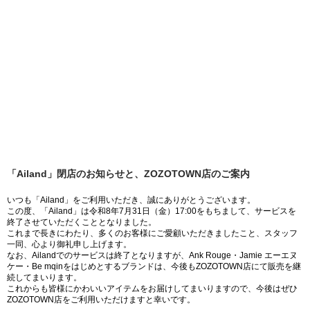
「Ailand」閉店のお知らせと、ZOZOTOWN店のご案内
いつも「Ailand」をご利用いただき、誠にありがとうございます。
この度、「Ailand」は令和8年7月31日（金）17:00をもちまして、サービスを
終了させていただくこととなりました。
これまで長きにわたり、多くのお客様にご愛顧いただきましたこと、スタッフ
一同、心より御礼申し上げます。
なお、Ailandでのサービスは終了となりますが、Ank Rouge・Jamie エーエヌ
ケー・Be mqinをはじめとするブランドは、今後もZOZOTOWN店にて販売を継
続してまいります。
これからも皆様にかわいいアイテムをお届けしてまいりますので、今後はぜひ
ZOZOTOWN店をご利用いただけますと幸いです。