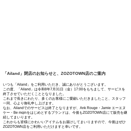
「Ailand」閉店のお知らせと、ZOZOTOWN店のご案内
いつも「Ailand」をご利用いただき、誠にありがとうございます。
この度、「Ailand」は令和8年7月31日（金）17:00をもちまして、サービスを
終了させていただくこととなりました。
これまで長きにわたり、多くのお客様にご愛顧いただきましたこと、スタッフ
一同、心より御礼申し上げます。
なお、Ailandでのサービスは終了となりますが、Ank Rouge・Jamie エーエヌ
ケー・Be mqinをはじめとするブランドは、今後もZOZOTOWN店にて販売を継
続してまいります。
これからも皆様にかわいいアイテムをお届けしてまいりますので、今後はぜひ
ZOZOTOWN店をご利用いただけますと幸いです。