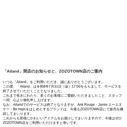
「Ailand」閉店のお知らせと、ZOZOTOWN店のご案内
いつも「Ailand」をご利用いただき、誠にありがとうございます。
この度、「Ailand」は令和8年7月31日（金）17:00をもちまして、サービスを
終了させていただくこととなりました。
これまで長きにわたり、多くのお客様にご愛顧いただきましたこと、スタッフ
一同、心より御礼申し上げます。
なお、Ailandでのサービスは終了となりますが、Ank Rouge・Jamie エーエヌ
ケー・Be mqinをはじめとするブランドは、今後もZOZOTOWN店にて販売を継
続してまいります。
これからも皆様にかわいいアイテムをお届けしてまいりますので、今後はぜひ
ZOZOTOWN店をご利用いただけますと幸いです。