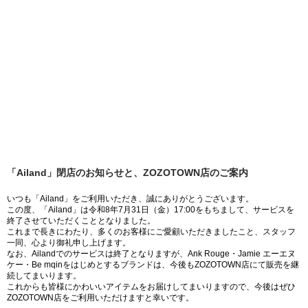
「Ailand」閉店のお知らせと、ZOZOTOWN店のご案内
いつも「Ailand」をご利用いただき、誠にありがとうございます。
この度、「Ailand」は令和8年7月31日（金）17:00をもちまして、サービスを
終了させていただくこととなりました。
これまで長きにわたり、多くのお客様にご愛顧いただきましたこと、スタッフ
一同、心より御礼申し上げます。
なお、Ailandでのサービスは終了となりますが、Ank Rouge・Jamie エーエヌ
ケー・Be mqinをはじめとするブランドは、今後もZOZOTOWN店にて販売を継
続してまいります。
これからも皆様にかわいいアイテムをお届けしてまいりますので、今後はぜひ
ZOZOTOWN店をご利用いただけますと幸いです。