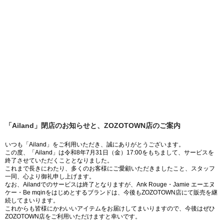
「Ailand」閉店のお知らせと、ZOZOTOWN店のご案内
いつも「Ailand」をご利用いただき、誠にありがとうございます。
この度、「Ailand」は令和8年7月31日（金）17:00をもちまして、サービスを
終了させていただくこととなりました。
これまで長きにわたり、多くのお客様にご愛顧いただきましたこと、スタッフ
一同、心より御礼申し上げます。
なお、Ailandでのサービスは終了となりますが、Ank Rouge・Jamie エーエヌ
ケー・Be mqinをはじめとするブランドは、今後もZOZOTOWN店にて販売を継
続してまいります。
これからも皆様にかわいいアイテムをお届けしてまいりますので、今後はぜひ
ZOZOTOWN店をご利用いただけますと幸いです。