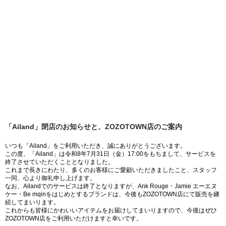
「Ailand」閉店のお知らせと、ZOZOTOWN店のご案内
いつも「Ailand」をご利用いただき、誠にありがとうございます。
この度、「Ailand」は令和8年7月31日（金）17:00をもちまして、サービスを
終了させていただくこととなりました。
これまで長きにわたり、多くのお客様にご愛顧いただきましたこと、スタッフ
一同、心より御礼申し上げます。
なお、Ailandでのサービスは終了となりますが、Ank Rouge・Jamie エーエヌ
ケー・Be mqinをはじめとするブランドは、今後もZOZOTOWN店にて販売を継
続してまいります。
これからも皆様にかわいいアイテムをお届けしてまいりますので、今後はぜひ
ZOZOTOWN店をご利用いただけますと幸いです。