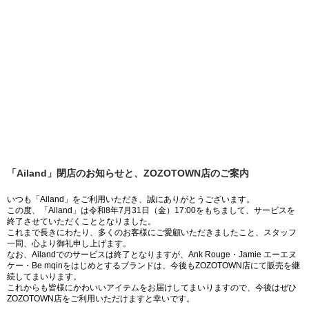
「Ailand」閉店のお知らせと、ZOZOTOWN店のご案内
いつも「Ailand」をご利用いただき、誠にありがとうございます。
この度、「Ailand」は令和8年7月31日（金）17:00をもちまして、サービスを
終了させていただくこととなりました。
これまで長きにわたり、多くのお客様にご愛顧いただきましたこと、スタッフ
一同、心より御礼申し上げます。
なお、Ailandでのサービスは終了となりますが、Ank Rouge・Jamie エーエヌ
ケー・Be mqinをはじめとするブランドは、今後もZOZOTOWN店にて販売を継
続してまいります。
これからも皆様にかわいいアイテムをお届けしてまいりますので、今後はぜひ
ZOZOTOWN店をご利用いただけますと幸いです。