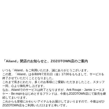
「Ailand」閉店のお知らせと、ZOZOTOWN店のご案内
いつも「Ailand」をご利用いただき、誠にありがとうございます。
この度、「Ailand」は令和8年7月31日（金）17:00をもちまして、サービスを
終了させていただくこととなりました。
これまで長きにわたり、多くのお客様にご愛顧いただきましたこと、スタッフ
一同、心より御礼申し上げます。
なお、Ailandでのサービスは終了となりますが、Ank Rouge・Jamie エーエヌ
ケー・Be mqinをはじめとするブランドは、今後もZOZOTOWN店にて販売を継
続してまいります。
これからも皆様にかわいいアイテムをお届けしてまいりますので、今後はぜひ
ZOZOTOWN店をご利用いただけますと幸いです。