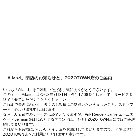
「Ailand」閉店のお知らせと、ZOZOTOWN店のご案内
いつも「Ailand」をご利用いただき、誠にありがとうございます。
この度、「Ailand」は令和8年7月31日（金）17:00をもちまして、サービスを
終了させていただくこととなりました。
これまで長きにわたり、多くのお客様にご愛顧いただきましたこと、スタッフ
一同、心より御礼申し上げます。
なお、Ailandでのサービスは終了となりますが、Ank Rouge・Jamie エーエヌ
ケー・Be mqinをはじめとするブランドは、今後もZOZOTOWN店にて販売を継
続してまいります。
これからも皆様にかわいいアイテムをお届けしてまいりますので、今後はぜひ
ZOZOTOWN店をご利用いただけますと幸いです。