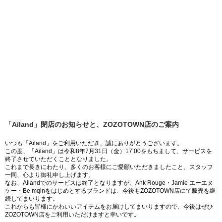
「Ailand」閉店のお知らせと、ZOZOTOWN店のご案内
いつも「Ailand」をご利用いただき、誠にありがとうございます。
この度、「Ailand」は令和8年7月31日（金）17:00をもちまして、サービスを
終了させていただくこととなりました。
これまで長きにわたり、多くのお客様にご愛顧いただきましたこと、スタッフ
一同、心より御礼申し上げます。
なお、Ailandでのサービスは終了となりますが、Ank Rouge・Jamie エーエヌ
ケー・Be mqinをはじめとするブランドは、今後もZOZOTOWN店にて販売を継
続してまいります。
これからも皆様にかわいいアイテムをお届けしてまいりますので、今後はぜひ
ZOZOTOWN店をご利用いただけますと幸いです。