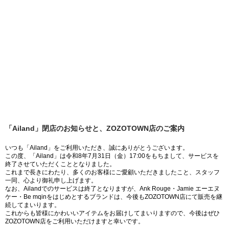
「Ailand」閉店のお知らせと、ZOZOTOWN店のご案内
いつも「Ailand」をご利用いただき、誠にありがとうございます。
この度、「Ailand」は令和8年7月31日（金）17:00をもちまして、サービスを
終了させていただくこととなりました。
これまで長きにわたり、多くのお客様にご愛顧いただきましたこと、スタッフ
一同、心より御礼申し上げます。
なお、Ailandでのサービスは終了となりますが、Ank Rouge・Jamie エーエヌ
ケー・Be mqinをはじめとするブランドは、今後もZOZOTOWN店にて販売を継
続してまいります。
これからも皆様にかわいいアイテムをお届けしてまいりますので、今後はぜひ
ZOZOTOWN店をご利用いただけますと幸いです。