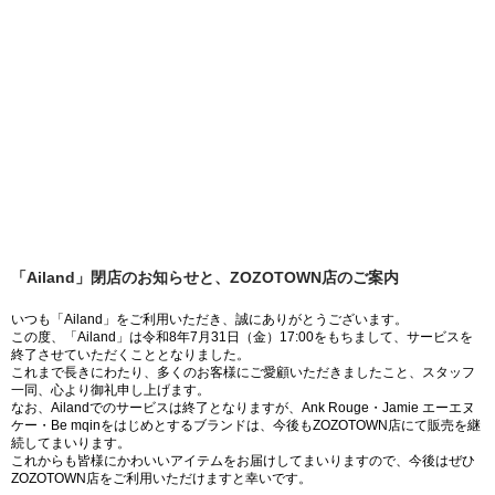
「Ailand」閉店のお知らせと、ZOZOTOWN店のご案内
いつも「Ailand」をご利用いただき、誠にありがとうございます。
この度、「Ailand」は令和8年7月31日（金）17:00をもちまして、サービスを
終了させていただくこととなりました。
これまで長きにわたり、多くのお客様にご愛顧いただきましたこと、スタッフ
一同、心より御礼申し上げます。
なお、Ailandでのサービスは終了となりますが、Ank Rouge・Jamie エーエヌ
ケー・Be mqinをはじめとするブランドは、今後もZOZOTOWN店にて販売を継
続してまいります。
これからも皆様にかわいいアイテムをお届けしてまいりますので、今後はぜひ
ZOZOTOWN店をご利用いただけますと幸いです。