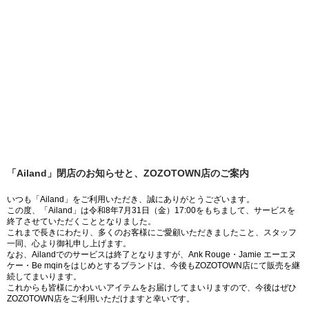
「Ailand」閉店のお知らせと、ZOZOTOWN店のご案内
いつも「Ailand」をご利用いただき、誠にありがとうございます。
この度、「Ailand」は令和8年7月31日（金）17:00をもちまして、サービスを
終了させていただくこととなりました。
これまで長きにわたり、多くのお客様にご愛顧いただきましたこと、スタッフ
一同、心より御礼申し上げます。
なお、Ailandでのサービスは終了となりますが、Ank Rouge・Jamie エーエヌ
ケー・Be mqinをはじめとするブランドは、今後もZOZOTOWN店にて販売を継
続してまいります。
これからも皆様にかわいいアイテムをお届けしてまいりますので、今後はぜひ
ZOZOTOWN店をご利用いただけますと幸いです。