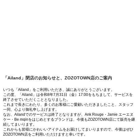
「Ailand」閉店のお知らせと、ZOZOTOWN店のご案内
いつも「Ailand」をご利用いただき、誠にありがとうございます。
この度、「Ailand」は令和8年7月31日（金）17:00をもちまして、サービスを
終了させていただくこととなりました。
これまで長きにわたり、多くのお客様にご愛顧いただきましたこと、スタッフ
一同、心より御礼申し上げます。
なお、Ailandでのサービスは終了となりますが、Ank Rouge・Jamie エーエヌ
ケー・Be mqinをはじめとするブランドは、今後もZOZOTOWN店にて販売を継
続してまいります。
これからも皆様にかわいいアイテムをお届けしてまいりますので、今後はぜひ
ZOZOTOWN店をご利用いただけますと幸いです。