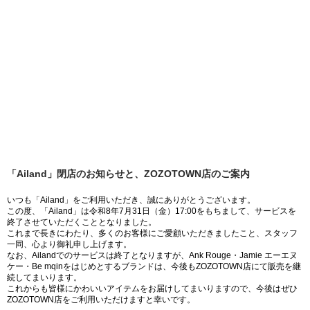
「Ailand」閉店のお知らせと、ZOZOTOWN店のご案内
いつも「Ailand」をご利用いただき、誠にありがとうございます。
この度、「Ailand」は令和8年7月31日（金）17:00をもちまして、サービスを
終了させていただくこととなりました。
これまで長きにわたり、多くのお客様にご愛顧いただきましたこと、スタッフ
一同、心より御礼申し上げます。
なお、Ailandでのサービスは終了となりますが、Ank Rouge・Jamie エーエヌ
ケー・Be mqinをはじめとするブランドは、今後もZOZOTOWN店にて販売を継
続してまいります。
これからも皆様にかわいいアイテムをお届けしてまいりますので、今後はぜひ
ZOZOTOWN店をご利用いただけますと幸いです。