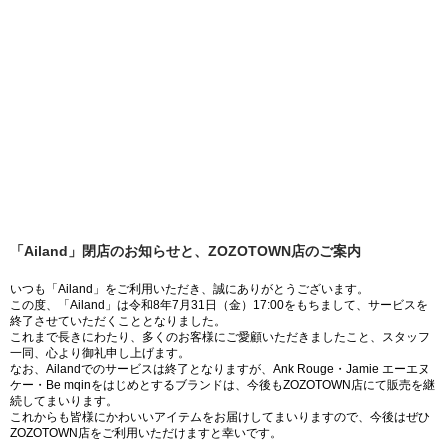
「Ailand」閉店のお知らせと、ZOZOTOWN店のご案内
いつも「Ailand」をご利用いただき、誠にありがとうございます。
この度、「Ailand」は令和8年7月31日（金）17:00をもちまして、サービスを
終了させていただくこととなりました。
これまで長きにわたり、多くのお客様にご愛顧いただきましたこと、スタッフ
一同、心より御礼申し上げます。
なお、Ailandでのサービスは終了となりますが、Ank Rouge・Jamie エーエヌ
ケー・Be mqinをはじめとするブランドは、今後もZOZOTOWN店にて販売を継
続してまいります。
これからも皆様にかわいいアイテムをお届けしてまいりますので、今後はぜひ
ZOZOTOWN店をご利用いただけますと幸いです。