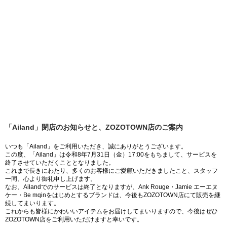
「Ailand」閉店のお知らせと、ZOZOTOWN店のご案内
いつも「Ailand」をご利用いただき、誠にありがとうございます。
この度、「Ailand」は令和8年7月31日（金）17:00をもちまして、サービスを
終了させていただくこととなりました。
これまで長きにわたり、多くのお客様にご愛顧いただきましたこと、スタッフ
一同、心より御礼申し上げます。
なお、Ailandでのサービスは終了となりますが、Ank Rouge・Jamie エーエヌ
ケー・Be mqinをはじめとするブランドは、今後もZOZOTOWN店にて販売を継
続してまいります。
これからも皆様にかわいいアイテムをお届けしてまいりますので、今後はぜひ
ZOZOTOWN店をご利用いただけますと幸いです。